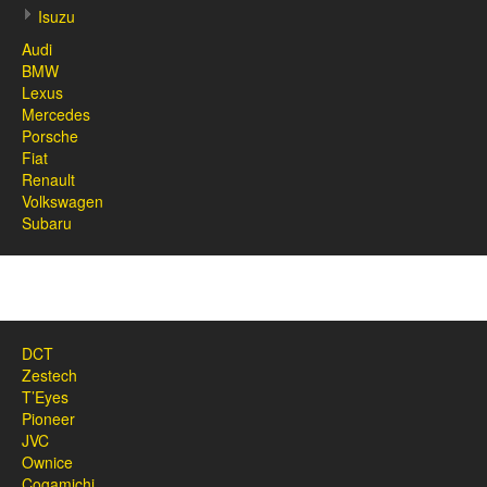
Isuzu
Audi
BMW
Lexus
Mercedes
Porsche
Fiat
Renault
Volkswagen
Subaru
DCT
Zestech
T’Eyes
Pioneer
JVC
Ownice
Cogamichi