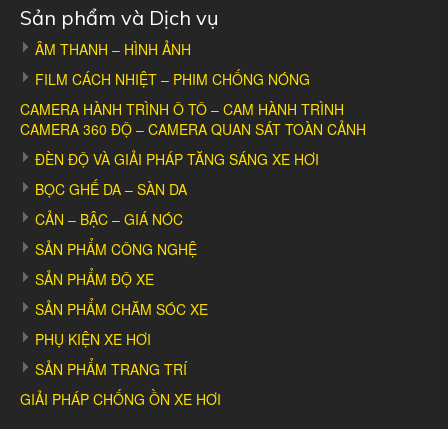
Sản phẩm và Dịch vụ
ÂM THANH – HÌNH ẢNH
FILM CÁCH NHIỆT – PHIM CHỐNG NÓNG
CAMERA HÀNH TRÌNH Ô TÔ – CAM HÀNH TRÌNH
CAMERA 360 ĐỘ – CAMERA QUAN SÁT TOÀN CẢNH
ĐÈN ĐỘ VÀ GIẢI PHÁP TĂNG SÁNG XE HƠI
BỌC GHẾ DA – SÀN DA
CẢN – BẬC – GIÁ NÓC
SẢN PHẨM CÔNG NGHỆ
SẢN PHẨM ĐỘ XE
SẢN PHẨM CHĂM SÓC XE
PHỤ KIỆN XE HƠI
SẢN PHẨM TRANG TRÍ
GIẢI PHÁP CHỐNG ỒN XE HƠI