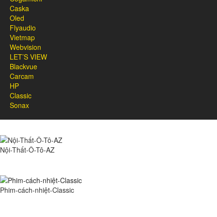
Caska
Oled
Flyaudio
Vietmap
Webvision
LET’S VIEW
Blackvue
Carcam
HP
Classic
Sonax
Nội-Thất-Ô-Tô-AZ
Phim-cách-nhiệt-Classic