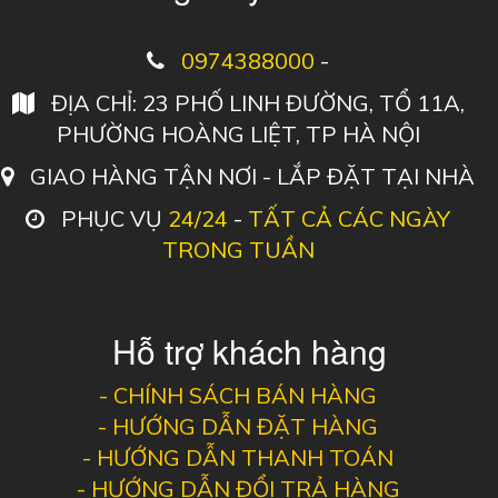
0974388000
-
ĐỊA CHỈ: 23 PHỐ LINH ĐƯỜNG, TỔ 11A,
PHƯỜNG HOÀNG LIỆT, TP HÀ NỘI
GIAO HÀNG TẬN NƠI - LẮP ĐẶT TẠI NHÀ
PHỤC VỤ
24/24
-
TẤT CẢ CÁC NGÀY
TRONG TUẦN
Hỗ trợ khách hàng
-
CHÍNH SÁCH BÁN HÀNG
-
HƯỚNG DẪN ĐẶT HÀNG
-
HƯỚNG DẪN THANH TOÁN
-
HƯỚNG DẪN ĐỔI TRẢ HÀNG