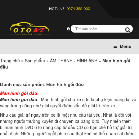
HOTLINE:
0974.388.000
Menu
Trang chủ
»
Sản phẩm
»
ÂM THANH - HÌNH ẢNH
»
Màn hình gối
đầu
Danh mục sản phẩm:
Màn hình gối đầu
Màn hình gối đầu
Màn hình gối đầu
.
–Màn hình gối cho xe ô tô là phụ kiện mang lại vẻ
sang trọng cũng như giải quyết được vấn đề giải trí trên xe.
Nhu cầu giải trí ngay trên xe là một nhu cầu tất yếu. Nhất là đối với
những người thường xuyên di chuyển xa bằng ô tô. Tuy nhiên thiết
bị
màn hình DVD
ô tô nâng cấp từ đầu CD có hạn chế hỗ trợ giải trí
nhất định. Những người ngồi phía sau thật khó có thể quan sát được.