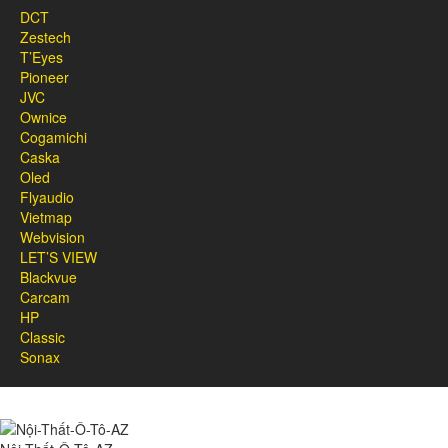
DCT
Zestech
T’Eyes
Pioneer
JVC
Ownice
Cogamichi
Caska
Oled
Flyaudio
Vietmap
Webvision
LET’S VIEW
Blackvue
Carcam
HP
Classic
Sonax