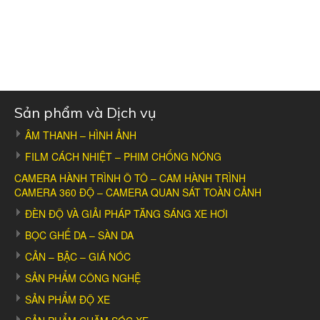
Sản phẩm và Dịch vụ
ÂM THANH – HÌNH ẢNH
FILM CÁCH NHIỆT – PHIM CHỐNG NÓNG
CAMERA HÀNH TRÌNH Ô TÔ – CAM HÀNH TRÌNH
CAMERA 360 ĐỘ – CAMERA QUAN SÁT TOÀN CẢNH
ĐÈN ĐỘ VÀ GIẢI PHÁP TĂNG SÁNG XE HƠI
BỌC GHẾ DA – SÀN DA
CẢN – BẬC – GIÁ NÓC
SẢN PHẨM CÔNG NGHỆ
SẢN PHẨM ĐỘ XE