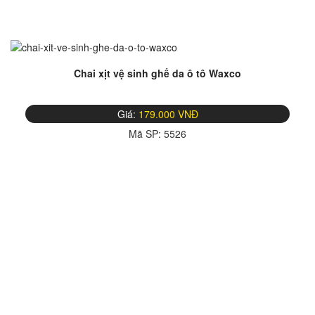
Chai xịt vệ sinh ghế da ô tô Waxco
Giá:
179.000 VNĐ
Mã SP:
5526