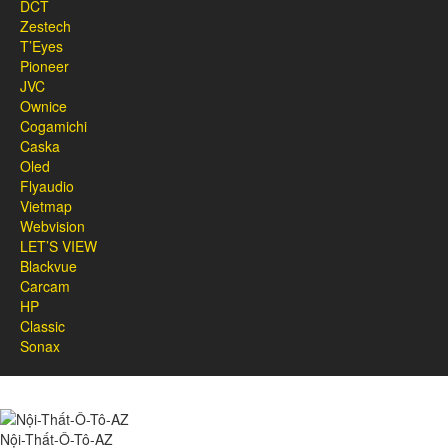
DCT
Zestech
T’Eyes
Pioneer
JVC
Ownice
Cogamichi
Caska
Oled
Flyaudio
Vietmap
Webvision
LET’S VIEW
Blackvue
Carcam
HP
Classic
Sonax
Nội-Thất-Ô-Tô-AZ