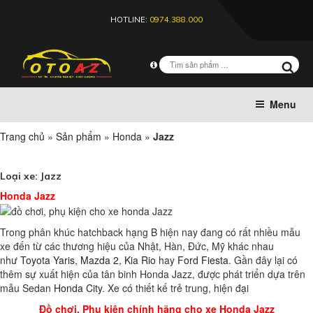
HOTLINE:
0974.388.000
Menu
Trang chủ
»
Sản phẩm
»
Honda
»
Jazz
Loại xe:
Jazz
Honda Jazz
Trong phân khúc hatchback hạng B hiện nay đang có rất nhiều mẫu
xe đến từ các thương hiệu của Nhật, Hàn, Đức, Mỹ khác nhau
như
Toyota Yaris
,
Mazda 2
,
Kia Rio
hay
Ford Fiesta
. Gần đây lại có
thêm sự xuất hiện của tân binh Honda Jazz, được phát triển dựa trên
mẫu Sedan
Honda City
. Xe có thiết kế trẻ trung, hiện đại
Đồ chơi, Phụ kiện chính hãng cho xe Honda Jazz