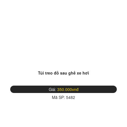
Túi treo đồ sau ghế xe hơi
Giá:
350.000vnđ
Mã SP:
5482