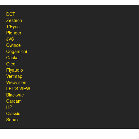
DCT
Zestech
T’Eyes
Pioneer
JVC
Ownice
Cogamichi
Caska
Oled
Flyaudio
Vietmap
Webvision
LET’S VIEW
Blackvue
Carcam
HP
Classic
Sonax