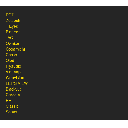
DCT
Zestech
T’Eyes
Pioneer
JVC
Ownice
Cogamichi
Caska
Oled
Flyaudio
Vietmap
Webvision
LET’S VIEW
Blackvue
Carcam
HP
Classic
Sonax