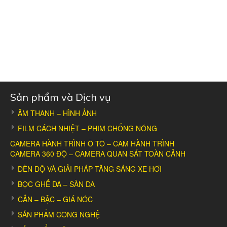
Sản phẩm và Dịch vụ
ÂM THANH – HÌNH ẢNH
FILM CÁCH NHIỆT – PHIM CHỐNG NÓNG
CAMERA HÀNH TRÌNH Ô TÔ – CAM HÀNH TRÌNH
CAMERA 360 ĐỘ – CAMERA QUAN SÁT TOÀN CẢNH
ĐÈN ĐỘ VÀ GIẢI PHÁP TĂNG SÁNG XE HƠI
BỌC GHẾ DA – SÀN DA
CẢN – BẬC – GIÁ NÓC
SẢN PHẨM CÔNG NGHỆ