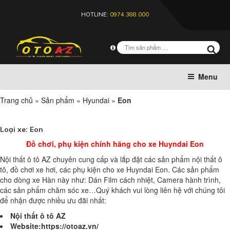
HOTLINE:
0974.388.000
Menu
Trang chủ
»
Sản phẩm
»
Hyundai
»
Eon
Loại xe:
Eon
Đồ chơi, phụ kiện chính hãng cho xe Huyndai Eon
Nội thất ô tô AZ chuyên cung cấp và lắp đặt các sản phẩm nội thất ô
tô, đồ chơi xe hơi, các phụ kiện cho xe Huyndai Eon. Các sản phẩm
cho dòng xe Hàn này như: Dán Film cách nhiệt, Camera hành trình,
các sản phẩm chăm sóc xe…Quý khách vui lòng liên hệ với chúng tôi
để nhận được nhiều ưu đãi nhất:
Nội thất ô tô AZ
Website:https://otoaz.vn/