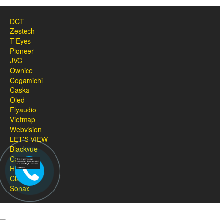
DCT
Zestech
T’Eyes
Pioneer
JVC
Ownice
Cogamichi
Caska
Oled
Flyaudio
Vietmap
Webvision
LET’S VIEW
Blackvue
Carcam
HP
Classic
Sonax