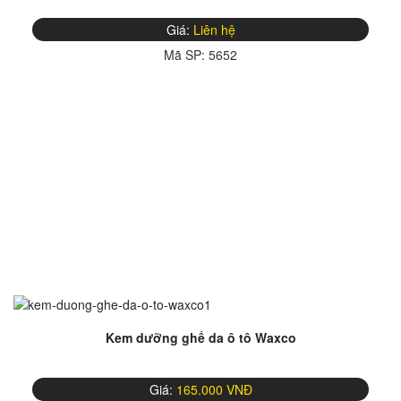
Giá:
Liên hệ
Mã SP:
5652
Kem dưỡng ghế da ô tô Waxco
Giá:
165.000 VNĐ