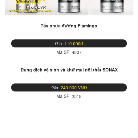
Tẩy nhựa đường Flamingo
Giá:
110.000đ
Mã SP:
4807
Dung dịch vệ sinh và khử mùi nội thất SONAX
Giá:
240.000 VNĐ
Mã SP:
2518