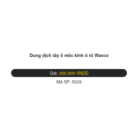
Dung dịch tẩy ố mốc kính ô tô Waxco
Giá:
300.000 VNDD
Mã SP:
5529