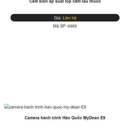
Cảm biến áp suất lốp cắm tẩu thuốc
Giá:
Liên hệ
Mã SP:
6989
Camera hành trình Hàn Quốc MyDean E9