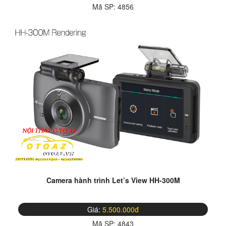
Mã SP:
4856
Camera hành trình Let’s View HH-300M
Giá:
5.500.000đ
Mã SP:
4843