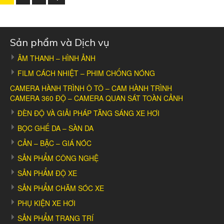
tiếp
pagination
Sản phẩm và Dịch vụ
ÂM THANH – HÌNH ẢNH
FILM CÁCH NHIỆT – PHIM CHỐNG NÓNG
CAMERA HÀNH TRÌNH Ô TÔ – CAM HÀNH TRÌNH
CAMERA 360 ĐỘ – CAMERA QUAN SÁT TOÀN CẢNH
ĐÈN ĐỘ VÀ GIẢI PHÁP TĂNG SÁNG XE HƠI
BỌC GHẾ DA – SÀN DA
CẢN – BẬC – GIÁ NÓC
SẢN PHẨM CÔNG NGHỆ
SẢN PHẨM ĐỘ XE
SẢN PHẨM CHĂM SÓC XE
PHỤ KIỆN XE HƠI
SẢN PHẨM TRANG TRÍ