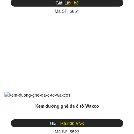
Giá:
Liên hệ
Mã SP:
5651
Kem dưỡng ghế da ô tô Waxco
Giá:
165.000 VNĐ
Mã SP:
5523