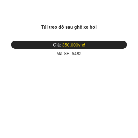
Túi treo đồ sau ghế xe hơi
Giá:
350.000vnđ
Mã SP:
5482