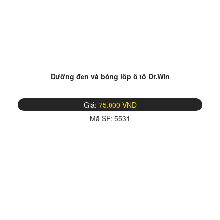
Dưỡng đen và bóng lốp ô tô Dr.Win
Giá:
75.000 VNĐ
Mã SP:
5531