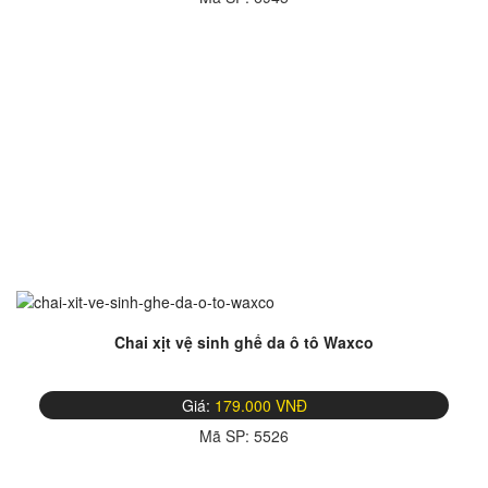
Chai xịt vệ sinh ghế da ô tô Waxco
Giá:
179.000 VNĐ
Mã SP:
5526