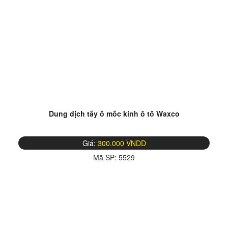
Dung dịch tẩy ố mốc kính ô tô Waxco
Giá:
300.000 VNDD
Mã SP:
5529