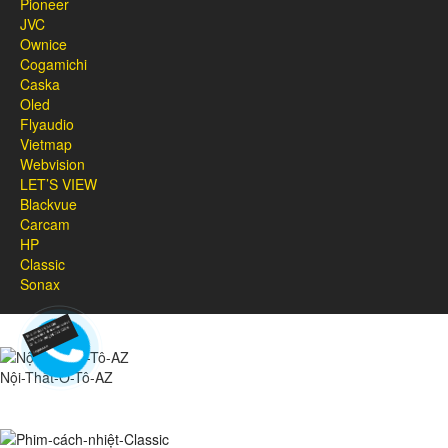
Pioneer
JVC
Ownice
Cogamichi
Caska
Oled
Flyaudio
Vietmap
Webvision
LET’S VIEW
Blackvue
Carcam
HP
Classic
Sonax
Nội-Thất-Ô-Tô-AZ