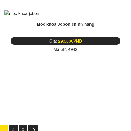
Móc khóa Jobon chính hãng
Giá:
290.000VNĐ
Mã SP:
4942
Posts
Trang
Trang
Trang
Trang
1
2
3