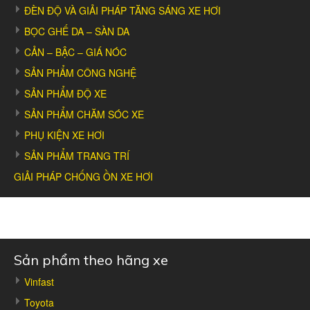
ĐÈN ĐỘ VÀ GIẢI PHÁP TĂNG SÁNG XE HƠI
BỌC GHẾ DA – SÀN DA
CẢN – BẬC – GIÁ NÓC
SẢN PHẨM CÔNG NGHỆ
SẢN PHẨM ĐỘ XE
SẢN PHẨM CHĂM SÓC XE
PHỤ KIỆN XE HƠI
SẢN PHẨM TRANG TRÍ
GIẢI PHÁP CHỐNG ỒN XE HƠI
Sản phẩm theo hãng xe
Vinfast
Toyota