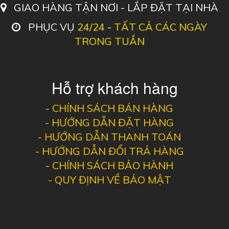
GIAO HÀNG TẬN NƠI - LẮP ĐẶT TẠI NHÀ
PHỤC VỤ
24/24
-
TẤT CẢ CÁC NGÀY
TRONG TUẦN
Hỗ trợ khách hàng
-
CHÍNH SÁCH BÁN HÀNG
-
HƯỚNG DẪN ĐẶT HÀNG
-
HƯỚNG DẪN THANH TOÁN
-
HƯỚNG DẪN ĐỔI TRẢ HÀNG
-
CHÍNH SÁCH BẢO HÀNH
-
QUY ĐỊNH VỀ BẢO MẬT