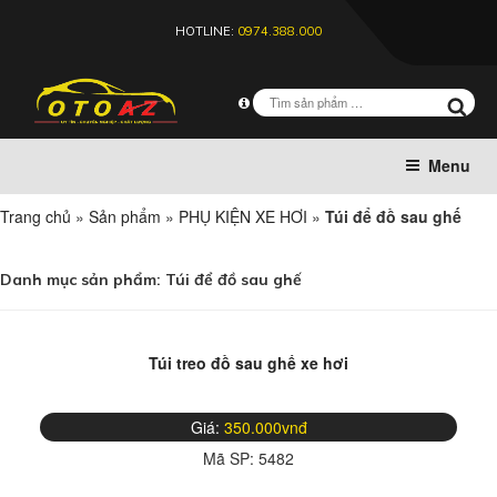
HOTLINE:
0974.388.000
Menu
Trang chủ
»
Sản phẩm
»
PHỤ KIỆN XE HƠI
»
Túi để đồ sau ghế
Danh mục sản phẩm:
Túi để đồ sau ghế
Túi treo đồ sau ghế xe hơi
Giá:
350.000vnđ
Mã SP:
5482