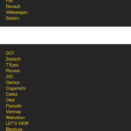
Fiat
Renault
Volkswagen
Subaru
DCT
Zestech
T’Eyes
Pioneer
JVC
Ownice
Cogamichi
Caska
Oled
Flyaudio
Vietmap
Webvision
LET’S VIEW
Blackvue