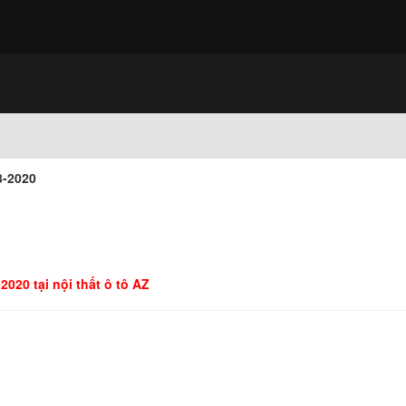
8-2020
020 tại nội thất ô tô AZ