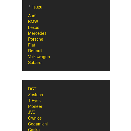
Isuzu
Audi
BMW
Lexus
Mercedes
Porsche
Fiat
Renault
Volkswagen
Subaru
DCT
Zestech
T’Eyes
Pioneer
JVC
Ownice
Cogamichi
Caska