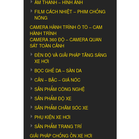
ÂM THANH – HÌNH ẢNH
FILM CÁCH NHIỆT – PHIM CHỐNG
NÓNG
CAMERA HÀNH TRÌNH Ô TÔ – CAM
HÀNH TRÌNH
CAMERA 360 ĐỘ – CAMERA QUAN
SÁT TOÀN CẢNH
ĐÈN ĐỘ VÀ GIẢI PHÁP TĂNG SÁNG
XE HƠI
BỌC GHẾ DA – SÀN DA
CẢN – BẬC – GIÁ NÓC
SẢN PHẨM CÔNG NGHỆ
SẢN PHẨM ĐỘ XE
SẢN PHẨM CHĂM SÓC XE
PHỤ KIỆN XE HƠI
SẢN PHẨM TRANG TRÍ
GIẢI PHÁP CHỐNG ỒN XE HƠI