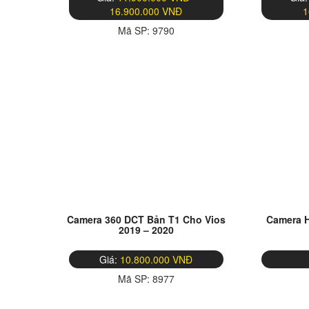
16.900.000 VNĐ
1
Mã SP:
9790
Camera 360 DCT Bản T1 Cho Vios
Camera H
2019 – 2020
Giá:
10.800.000 VNĐ
Mã SP:
8977