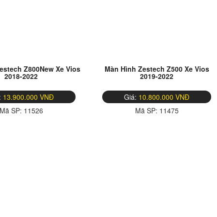
estech Z800New Xe Vios
Màn Hình Zestech Z500 Xe Vios
2018-2022
2019-2022
:
13.900.000 VNĐ
Giá:
10.800.000 VNĐ
Mã SP:
11526
Mã SP:
11475