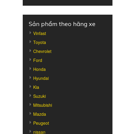
Sản phẩm theo hãng xe
Vinfast
Toyota
Chevrolet
Ford
Honda
Hyundai
Kia
Suzuki
Mitsubishi
Mazda
Peugeot
nissan