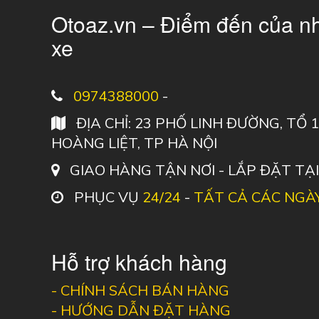
Otoaz.vn – Điểm đến của n
xe
0974388000
-
ĐỊA CHỈ: 23 PHỐ LINH ĐƯỜNG, TỔ
HOÀNG LIỆT, TP HÀ NỘI
GIAO HÀNG TẬN NƠI - LẮP ĐẶT TẠ
PHỤC VỤ
24/24
-
TẤT CẢ CÁC NGÀ
Hỗ trợ khách hàng
-
CHÍNH SÁCH BÁN HÀNG
-
HƯỚNG DẪN ĐẶT HÀNG