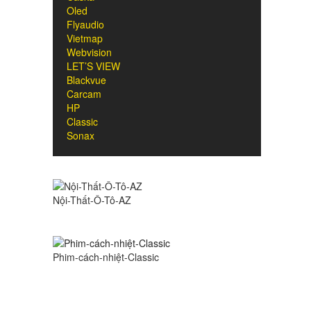
Oled
Flyaudio
Vietmap
Webvision
LET’S VIEW
Blackvue
Carcam
HP
Classic
Sonax
Nội-Thất-Ô-Tô-AZ
Phim-cách-nhiệt-Classic