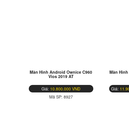
Màn Hình Android Ownice C960
Màn Hình
Vios 2019 AT
Giá:
10.800.000 VNĐ
Giá:
11.9
Mã SP:
8927