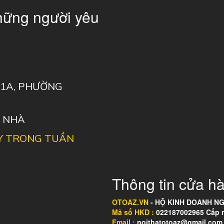
hững người yêu
 11A, PHƯỜNG
I NHÀ
Y TRONG TUẦN
Thông tin cửa hà
OTOAZ.VN
- HỘ KINH DOANH NG
Mã số HKD :
022187002965 Cấp ng
Email :
noithatotoaz@gmail.com 