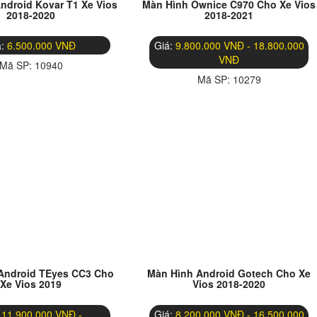
ndroid Kovar T1 Xe Vios
Màn Hình Ownice C970 Cho Xe Vios
2018-2020
2018-2021
á:
6.500.000 VNĐ
Giá:
9.800.000 VNĐ - 18.800.000
VNĐ
Mã SP:
10940
Mã SP:
10279
Android TEyes CC3 Cho
Màn Hình Android Gotech Cho Xe
Xe Vios 2019
Vios 2018-2020
:
11.900.000 VNĐ -
Giá:
8.200.000 VNĐ - 16.500.000