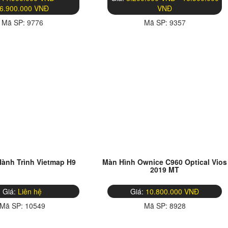
6.900.000 VNĐ
VNĐ
Mã SP:
9776
Mã SP:
9357
ành Trình Vietmap H9
Màn Hình Ownice C960 Optical Vios
2019 MT
Giá:
Liên hệ
Giá:
10.800.000 VNĐ
Mã SP:
10549
Mã SP:
8928