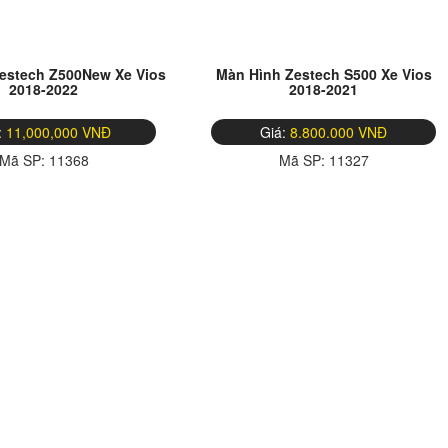
estech Z500New Xe Vios
Màn Hình Zestech S500 Xe Vios
2018-2022
2018-2021
:
11,000,000 VNĐ
Giá:
8.800.000 VNĐ
Mã SP:
11368
Mã SP:
11327