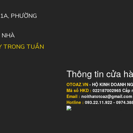
 11A, PHƯỜNG
I NHÀ
Y TRONG TUẦN
Thông tin cửa hà
OTOAZ.VN
- HỘ KINH DOANH NG
Mã số HKD :
022187002965 Cấp ng
Email :
noithatotoaz@gmail.com 
Hotline :
093.22.11.922 - 0974.38