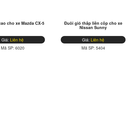
cao cho xe Mazda CX-5
Đuôi gió thấp liền cốp cho xe
Nissan Sunny
Giá:
Liên hệ
Giá:
Liên hệ
Mã SP:
6020
Mã SP:
5404