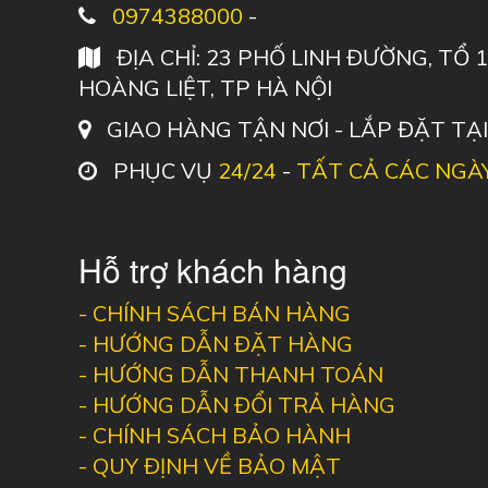
0974388000
-
ĐỊA CHỈ: 23 PHỐ LINH ĐƯỜNG, TỔ
HOÀNG LIỆT, TP HÀ NỘI
GIAO HÀNG TẬN NƠI - LẮP ĐẶT TẠ
PHỤC VỤ
24/24
-
TẤT CẢ CÁC NGÀ
Hỗ trợ khách hàng
-
CHÍNH SÁCH BÁN HÀNG
-
HƯỚNG DẪN ĐẶT HÀNG
-
HƯỚNG DẪN THANH TOÁN
-
HƯỚNG DẪN ĐỔI TRẢ HÀNG
-
CHÍNH SÁCH BẢO HÀNH
-
QUY ĐỊNH VỀ BẢO MẬT