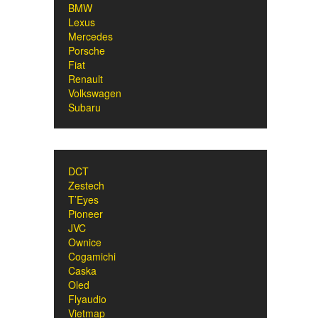
BMW
Lexus
Mercedes
Porsche
Fiat
Renault
Volkswagen
Subaru
DCT
Zestech
T’Eyes
Pioneer
JVC
Ownice
Cogamichi
Caska
Oled
Flyaudio
Vietmap