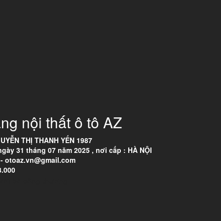
ng nội thất ô tô AZ
UYỄN THỊ THANH YẾN 1987
ày 31 tháng 07 năm 2025 , nơi cấp : HÀ NỘI
- otoaz.vn@gmail.com
8.000