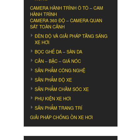
CAMERA HÀNH TRÌNH Ô TÔ – CAM
HÀNH TRÌNH
CAMERA 360 ĐỘ – CAMERA QUAN
SÁT TOÀN CẢNH
ĐÈN ĐỘ VÀ GIẢI PHÁP TĂNG SÁNG
XE HƠI
BỌC GHẾ DA – SÀN DA
CẢN – BẬC – GIÁ NÓC
SẢN PHẨM CÔNG NGHỆ
SẢN PHẨM ĐỘ XE
SẢN PHẨM CHĂM SÓC XE
PHỤ KIỆN XE HƠI
SẢN PHẨM TRANG TRÍ
GIẢI PHÁP CHỐNG ỒN XE HƠI