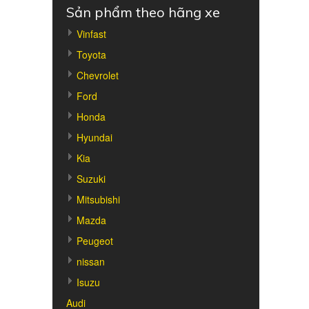
Sản phẩm theo hãng xe
Vinfast
Toyota
Chevrolet
Ford
Honda
Hyundai
Kia
Suzuki
Mitsubishi
Mazda
Peugeot
nissan
Isuzu
Audi