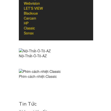
Webvision
LET’S VIEW
Blackvue
Carcam
HP
Classic
Sonax
Nội-Thất-Ô-Tô-AZ
Phim-cách-nhiệt-Classic
Tin Tức