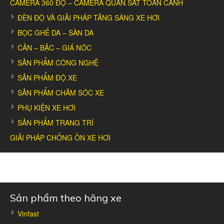
CAMERA 360 ĐỘ – CAMERA QUAN SÁT TOÀN CẢNH
ĐÈN ĐỘ VÀ GIẢI PHÁP TĂNG SÁNG XE HƠI
BỌC GHẾ DA – SÀN DA
CẢN – BẬC – GIÁ NÓC
SẢN PHẨM CÔNG NGHỆ
SẢN PHẨM ĐỘ XE
SẢN PHẨM CHĂM SÓC XE
PHỤ KIỆN XE HƠI
SẢN PHẨM TRANG TRÍ
GIẢI PHÁP CHỐNG ỒN XE HƠI
Sản phẩm theo hãng xe
Vinfast