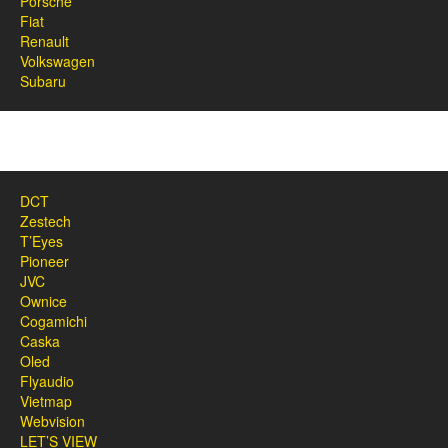
Porsche
Fiat
Renault
Volkswagen
Subaru
DCT
Zestech
T’Eyes
Pioneer
JVC
Ownice
Cogamichi
Caska
Oled
Flyaudio
Vietmap
Webvision
LET’S VIEW