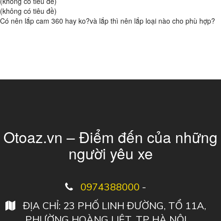
(không có tiêu đề)
(không có tiêu đề)
Có nên lắp cam 360 hay ko?và lắp thì nên lắp loại nào cho phù hợp?
Otoaz.vn – Điểm đến của những
người yêu xe
0974388000
-
ĐỊA CHỈ: 23 PHỐ LINH ĐƯỜNG, TỔ 11A,
PHƯỜNG HOÀNG LIỆT, TP HÀ NỘI