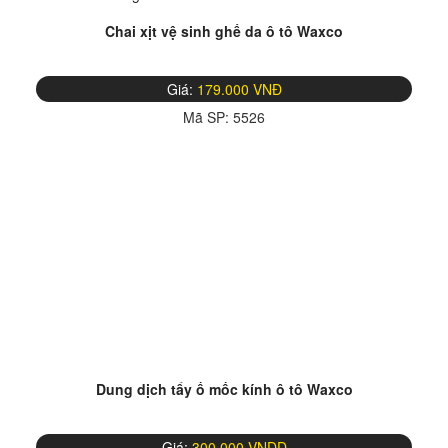
Chai xịt vệ sinh ghế da ô tô Waxco
Giá:
179.000 VNĐ
Mã SP:
5526
Dung dịch tẩy ố mốc kính ô tô Waxco
Giá:
300.000 VNDD