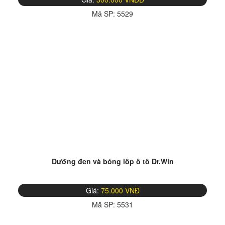
Mã SP:
5529
Dưỡng đen và bóng lốp ô tô Dr.Win
Giá:
75.000 VNĐ
Mã SP:
5531