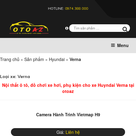
HOTLINE:
0974.388.000
Menu
Trang chủ
»
Sản phẩm
»
Hyundai
»
Verna
Loại xe:
Verna
Nội thất ô tô, đồ chơi xe hơi, phụ kiện cho xe Huyndai Verna tại
otoaz
Camera Hành Trình Vietmap H9
Giá:
Liên hệ