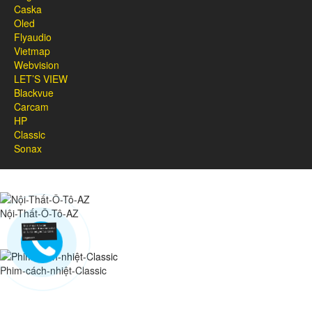
Caska
Oled
Flyaudio
Vietmap
Webvision
LET’S VIEW
Blackvue
Carcam
HP
Classic
Sonax
Nội-Thất-Ô-Tô-AZ
Phim-cách-nhiệt-Classic