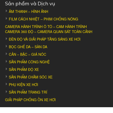
Sản phẩm và Dịch vụ
ÂM THANH – HÌNH ẢNH
FILM CÁCH NHIỆT – PHIM CHỐNG NÓNG
CAMERA HÀNH TRÌNH Ô TÔ – CAM HÀNH TRÌNH
CAMERA 360 ĐỘ – CAMERA QUAN SÁT TOÀN CẢNH
ĐÈN ĐỘ VÀ GIẢI PHÁP TĂNG SÁNG XE HƠI
BỌC GHẾ DA – SÀN DA
CẢN – BẬC – GIÁ NÓC
SẢN PHẨM CÔNG NGHỆ
SẢN PHẨM ĐỘ XE
SẢN PHẨM CHĂM SÓC XE
PHỤ KIỆN XE HƠI
SẢN PHẨM TRANG TRÍ
GIẢI PHÁP CHỐNG ỒN XE HƠI