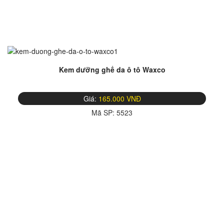
Kem dưỡng ghế da ô tô Waxco
Giá:
165.000 VNĐ
Mã SP:
5523