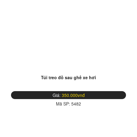
Túi treo đồ sau ghế xe hơi
Giá:
350.000vnđ
Mã SP:
5482