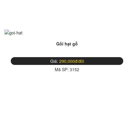
Gối hạt gỗ
Giá:
290,000đ/đôi
Mã SP:
3152