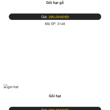
Gối hạt gỗ
Giá:
290,000đ/đôi
Mã SP:
3148
Gối hạt