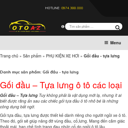
HOTLINE:
0974.388.000
Menu
Trang chủ
»
Sản phẩm
»
PHỤ KIỆN XE HƠI
»
Gối đầu - tựa lưng
Danh mục sản phẩm:
Gối đầu - tựa lưng
Gối đầu – Tựa lưng ô tô các loại
Gối đầu – Tựa lưng
Tuy không phải là vật dụng mới lạ, nhưng ít ai
biết được rằng ấn sau các chiếc gối tựa đầu ô tô nhỏ bé là những
công dụng bất ngờ.
Gối tựa đầu, tựa lưng được thiết kế dành riêng cho người ngồi xe ô tô.
Theo đó, gối sẽ giúp nâng đỡ vùng đầu, cổ,lưng. Mang đến cảm giác
thoải mái, hạn chế tình trạng đau nhức cổ do ngồi ô tô lâu.