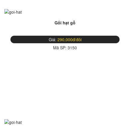
Gối hạt gỗ
Giá:
290,000đ/đôi
Mã SP:
3150