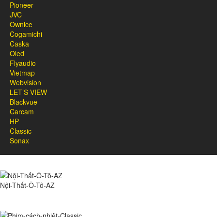
Pioneer
JVC
Ownice
Cogamichi
Caska
Oled
Flyaudio
Vietmap
Webvision
LET’S VIEW
Blackvue
Carcam
HP
Classic
Sonax
Nội-Thất-Ô-Tô-AZ