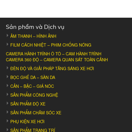
Sản phẩm và Dịch vụ
ÂM THANH – HÌNH ẢNH
FILM CÁCH NHIỆT – PHIM CHỐNG NÓNG
CAMERA HÀNH TRÌNH Ô TÔ – CAM HÀNH TRÌNH
CAMERA 360 ĐỘ – CAMERA QUAN SÁT TOÀN CẢNH
ĐÈN ĐỘ VÀ GIẢI PHÁP TĂNG SÁNG XE HƠI
BỌC GHẾ DA – SÀN DA
CẢN – BẬC – GIÁ NÓC
SẢN PHẨM CÔNG NGHỆ
SẢN PHẨM ĐỘ XE
SẢN PHẨM CHĂM SÓC XE
PHỤ KIỆN XE HƠI
SẢN PHẨM TRANG TRÍ