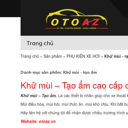
Trang chủ
Trang chủ
»
Sản phẩm
»
PHỤ KIỆN XE HƠI
»
Khử mùi - t
Danh mục sản phẩm:
Khử mùi - tạo ẩm
Khử mùi – Tạo ẩm cao cấp c
Khử mùi – Tạo ẩm.
Là các thiết bị nhằn giúp cho xe thoát
Mùi điều hòa, mùi hôi, mùi thức ăn, mùi khó chịu. Khi bắt 
Hãy liên hệ với chúng tôi để nhận được nhiều trương trình 
Website:
otoaz.vn