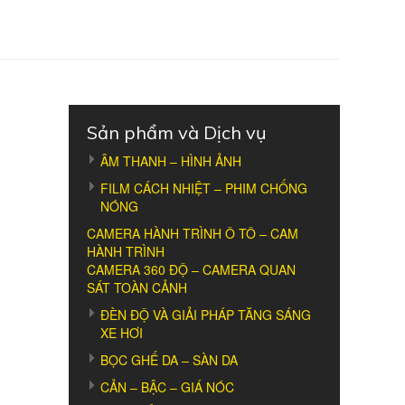
Sản phẩm và Dịch vụ
ÂM THANH – HÌNH ẢNH
FILM CÁCH NHIỆT – PHIM CHỐNG
NÓNG
CAMERA HÀNH TRÌNH Ô TÔ – CAM
HÀNH TRÌNH
CAMERA 360 ĐỘ – CAMERA QUAN
SÁT TOÀN CẢNH
ĐÈN ĐỘ VÀ GIẢI PHÁP TĂNG SÁNG
XE HƠI
BỌC GHẾ DA – SÀN DA
CẢN – BẬC – GIÁ NÓC