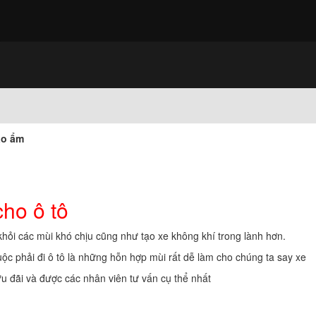
ạo ẩm
ho ô tô
 khỏi các mùi khó chịu cũng như tạo xe không khí trong lành hơn.
buộc phải đi ô tô là những hỗn hợp mùi rất dễ làm cho chúng ta say xe
ưu đãi và được các nhân viên tư vấn cụ thể nhất