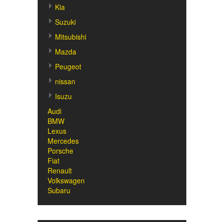
Kia
Suzuki
Mitsubishi
Mazda
Peugeot
nissan
Isuzu
Audi
BMW
Lexus
Mercedes
Porsche
Fiat
Renault
Volkswagen
Subaru