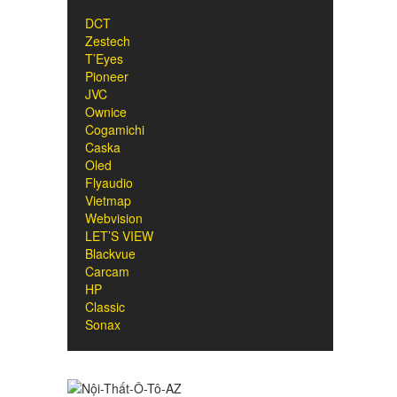
DCT
Zestech
T’Eyes
Pioneer
JVC
Ownice
Cogamichi
Caska
Oled
Flyaudio
Vietmap
Webvision
LET’S VIEW
Blackvue
Carcam
HP
Classic
Sonax