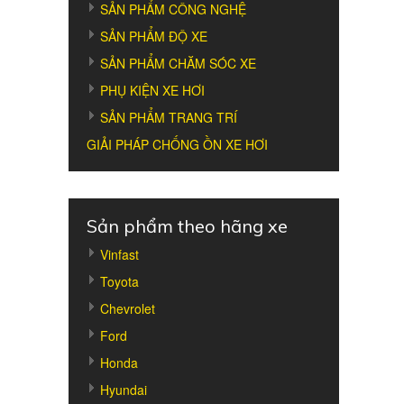
SẢN PHẨM CÔNG NGHỆ
SẢN PHẨM ĐỘ XE
SẢN PHẨM CHĂM SÓC XE
PHỤ KIỆN XE HƠI
SẢN PHẨM TRANG TRÍ
GIẢI PHÁP CHỐNG ỒN XE HƠI
Sản phẩm theo hãng xe
Vinfast
Toyota
Chevrolet
Ford
Honda
Hyundai