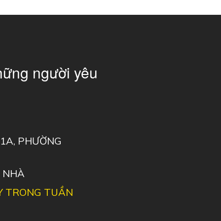
hững người yêu
 11A, PHƯỜNG
I NHÀ
Y TRONG TUẦN