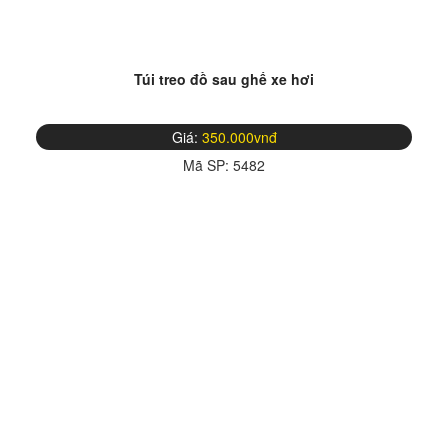
Túi treo đồ sau ghế xe hơi
Giá:
350.000vnđ
Mã SP:
5482