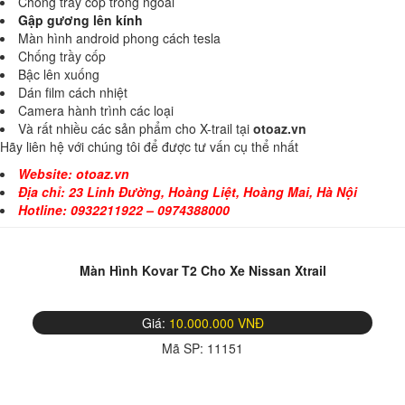
Chống trầy cốp trong ngoài
Gập gương lên kính
Màn hình android phong cách tesla
Chống trầy cốp
Bậc lên xuống
Dán film cách nhiệt
Camera hành trình các loại
Và rất nhiều các sản phẩm cho X-trail tại
otoaz.vn
Hãy liên hệ với chúng tôi để được tư vấn cụ thể nhất
Website:
otoaz.vn
Địa chỉ: 23 Linh Đường, Hoàng Liệt, Hoàng Mai, Hà Nội
Hotline: 0932211922 – 0974388000
Màn Hình Kovar T2 Cho Xe Nissan Xtrail
Giá:
10.000.000 VNĐ
Mã SP:
11151