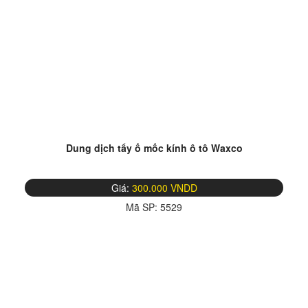
Dung dịch tẩy ố mốc kính ô tô Waxco
Giá:
300.000 VNDD
Mã SP:
5529