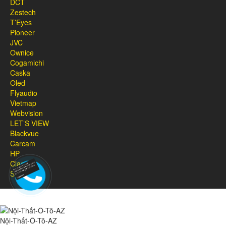
DCT
Zestech
T’Eyes
Pioneer
JVC
Ownice
Cogamichi
Caska
Oled
Flyaudio
Vietmap
Webvision
LET’S VIEW
Blackvue
Carcam
HP
Classic
Sonax
Nội-Thất-Ô-Tô-AZ