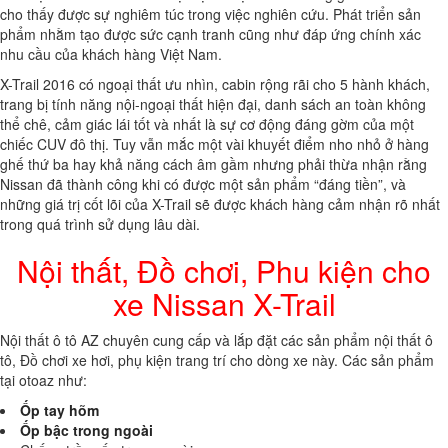
cho thấy được sự nghiêm túc trong việc nghiên cứu. Phát triển sản
phẩm nhằm tạo được sức cạnh tranh cũng như đáp ứng chính xác
nhu cầu của khách hàng Việt Nam.
X-Trail 2016 có ngoại thất ưu nhìn, cabin rộng rãi cho 5 hành khách,
trang bị tính năng nội-ngoại thất hiện đại, danh sách an toàn không
thể chê, cảm giác lái tốt và nhất là sự cơ động đáng gờm của một
chiếc CUV đô thị. Tuy vẫn mắc một vài khuyết điểm nho nhỏ ở hàng
ghế thứ ba hay khả năng cách âm gầm nhưng phải thừa nhận rằng
Nissan đã thành công khi có được một sản phẩm “đáng tiền”, và
những giá trị cốt lõi của X-Trail sẽ được khách hàng cảm nhận rõ nhất
trong quá trình sử dụng lâu dài.
Nội thất, Đồ chơi, Phu kiện cho
xe Nissan X-Trail
Nội thất ô tô AZ chuyên cung cấp và lắp đặt các sản phẩm nội thất ô
tô, Đồ chơi xe hơi, phụ kiện trang trí cho dòng xe này. Các sản phẩm
tại otoaz như:
Ốp tay hõm
Ốp bậc trong ngoài