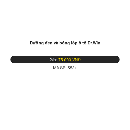
Dưỡng đen và bóng lốp ô tô Dr.Win
Giá:
75.000 VNĐ
Mã SP:
5531