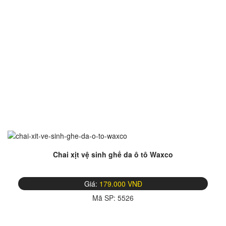
Chai xịt vệ sinh ghế da ô tô Waxco
Giá:
179.000 VNĐ
Mã SP:
5526