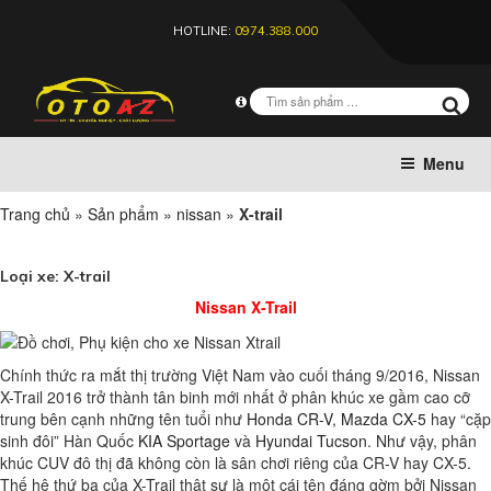
HOTLINE:
0974.388.000
Menu
Trang chủ
»
Sản phẩm
»
nissan
»
X-trail
Loại xe:
X-trail
Nissan X-Trail
Chính thức ra mắt thị trường Việt Nam vào cuối tháng 9/2016, Nissan
X-Trail 2016 trở thành tân binh mới nhất ở phân khúc xe gầm cao cỡ
trung bên cạnh những tên tuổi như
Honda CR-V
,
Mazda CX-5
hay “cặp
sinh đôi” Hàn Quốc
KIA Sportage
và
Hyundai Tucson
. Như vậy, phân
khúc CUV đô thị đã không còn là sân chơi riêng của CR-V hay CX-5.
Thế hệ thứ ba của X-Trail thật sự là một cái tên đáng gờm bởi Nissan