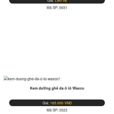
Giá:
Liên hệ
Mã SP:
5651
Kem dưỡng ghế da ô tô Waxco
Giá:
165.000 VNĐ
Mã SP:
5523