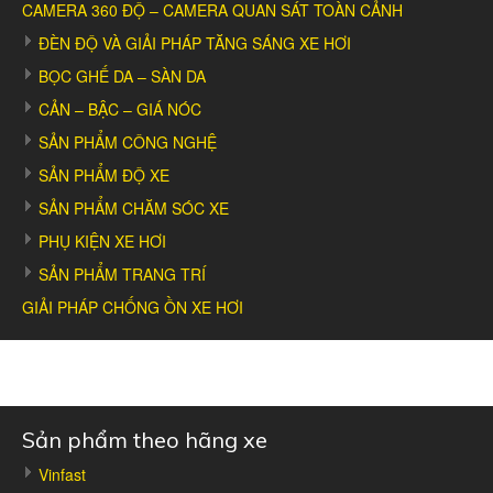
CAMERA 360 ĐỘ – CAMERA QUAN SÁT TOÀN CẢNH
ĐÈN ĐỘ VÀ GIẢI PHÁP TĂNG SÁNG XE HƠI
BỌC GHẾ DA – SÀN DA
CẢN – BẬC – GIÁ NÓC
SẢN PHẨM CÔNG NGHỆ
SẢN PHẨM ĐỘ XE
SẢN PHẨM CHĂM SÓC XE
PHỤ KIỆN XE HƠI
SẢN PHẨM TRANG TRÍ
GIẢI PHÁP CHỐNG ỒN XE HƠI
Sản phẩm theo hãng xe
Vinfast