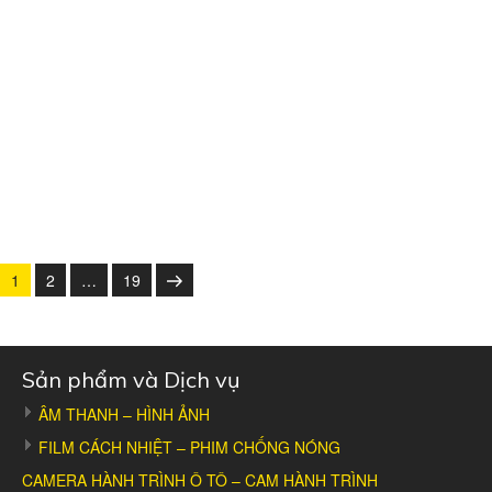
Posts
Trang
Trang
Trang
Trang
1
2
…
19
tiếp
pagination
Sản phẩm và Dịch vụ
ÂM THANH – HÌNH ẢNH
FILM CÁCH NHIỆT – PHIM CHỐNG NÓNG
CAMERA HÀNH TRÌNH Ô TÔ – CAM HÀNH TRÌNH