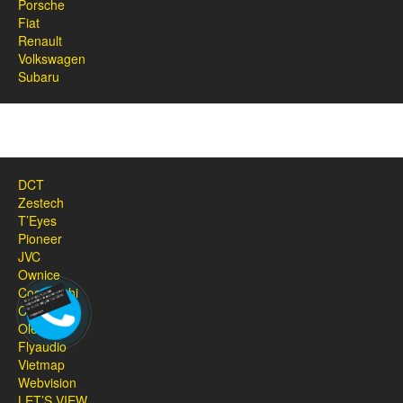
Porsche
Fiat
Renault
Volkswagen
Subaru
DCT
Zestech
T’Eyes
Pioneer
JVC
Ownice
Cogamichi
Caska
Oled
Flyaudio
Vietmap
Webvision
LET’S VIEW