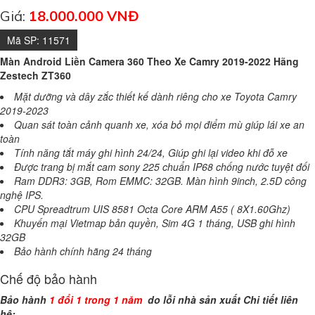
Giá:
18.000.000 VNĐ
Mã SP:
11571
Màn Android Liền Camera 360 Theo Xe Camry 2019-2022 Hãng
Zestech ZT360
Mặt dưỡng và dây zắc thiết kế dành riêng cho xe Toyota Camry
2019-2023
Quan sát toàn cảnh quanh xe, xóa bỏ mọi điểm mù giúp lái xe an
toàn
Tính năng tắt máy ghi hình 24/24, Giúp ghi lại video khi đỗ xe
Được trang bị mắt cam sony 225 chuẩn IP68 chống nước tuyệt đối
Ram DDR3: 3GB, Rom EMMC: 32GB. Màn hình 9inch, 2.5D công
nghệ IPS.
CPU Spreadtrum UIS 8581 Octa Core ARM A55 ( 8X1.60Ghz)
Khuyến mại Vietmap bản quyền, Sim 4G 1 tháng, USB ghi hình
32GB
Bảo hành chính hãng 24 tháng
Chế độ bảo hành
Bảo hành
1 đổi 1 trong 1 năm
do lỗi nhà sản xuất
Chi tiết liên
hệ: