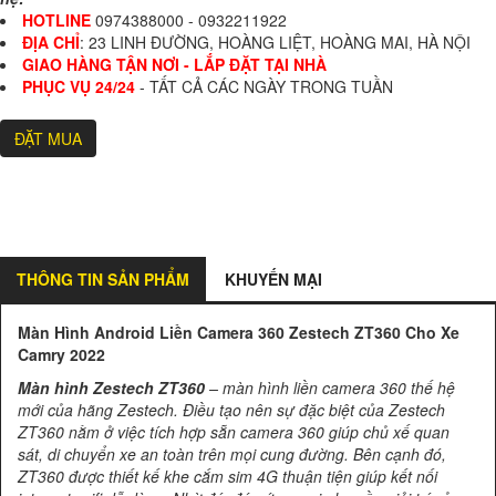
HOTLINE
0974388000 - 0932211922
ĐỊA CHỈ
: 23 LINH ĐƯỜNG, HOÀNG LIỆT, HOÀNG MAI, HÀ NỘI
GIAO HÀNG TẬN NƠI - LẮP ĐẶT TẠI NHÀ
PHỤC VỤ 24/24
- TẤT CẢ CÁC NGÀY TRONG TUẦN
ĐẶT MUA
THÔNG TIN SẢN PHẨM
KHUYẾN MẠI
Màn Hình Android Liền Camera 360 Zestech ZT360 Cho Xe
Camry 2022
Màn hình Zestech ZT360
– màn hình liền camera 360 thế hệ
mới của hãng Zestech. Điều tạo nên sự đặc biệt của Zestech
ZT360 nằm ở việc tích hợp sẵn camera 360 giúp chủ xế quan
sát, di chuyển xe an toàn trên mọi cung đường. Bên cạnh đó,
ZT360 được thiết kế khe cắm sim 4G thuận tiện giúp kết nối