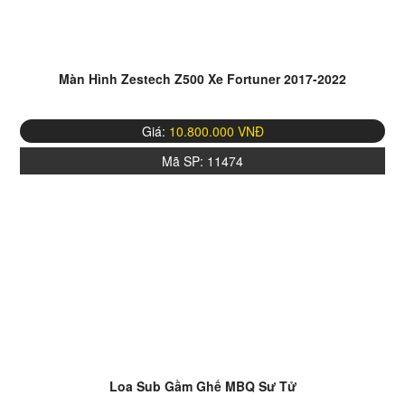
Màn Hình Zestech Z500 Xe Fortuner 2017-2022
Giá:
10.800.000 VNĐ
Mã SP:
11474
Loa Sub Gầm Ghế MBQ Sư Tử