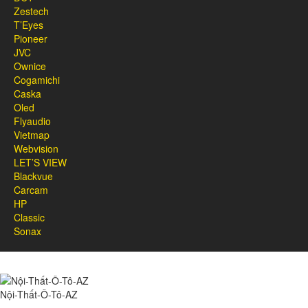
Zestech
T’Eyes
Pioneer
JVC
Ownice
Cogamichi
Caska
Oled
Flyaudio
Vietmap
Webvision
LET’S VIEW
Blackvue
Carcam
HP
Classic
Sonax
Nội-Thất-Ô-Tô-AZ