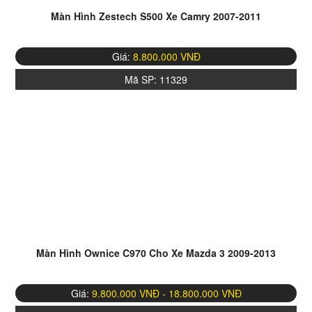
nghiệp, tay nghề cao. Chúng tôi cam kết sẽ làm hài lòng đến quý
Màn Hình Zestech S500 Xe Camry 2007-2011
khách
CH: Nội Thất Ô Tô AZ
Giá:
8.800.000 VNĐ
hotline: 0932211922 – 0974388000
Website: https://otoaz.vn/
Mã SP:
11329
Địa chỉ: 23 Linh Đường, Hoàng Liệt, Hoàng Mai, Hà Nội
Thời gian làm việc: 8:00 AM – 6:00 PM
Rất hân hạnh được phục vụ quý khách
Màn Hình Ownice C970 Cho Xe Mazda 3 2009-2013
Giá:
9.800.000 VNĐ - 18.800.000 VNĐ