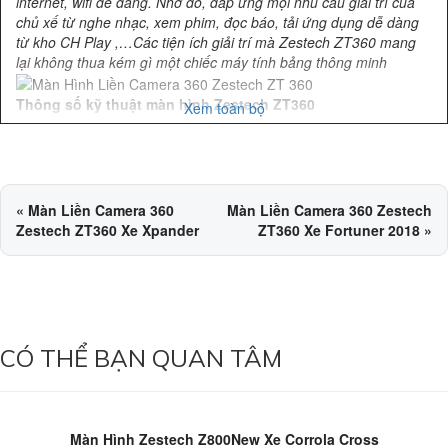
internet, wifi dễ dàng. Nhờ đó, đáp ứng mọi nhu cầu giải trí của
chủ xế từ nghe nhạc, xem phim, đọc báo, tải ứng dụng dễ dàng
từ kho CH Play ,…Các tiện ích giải trí mà Zestech ZT360 mang
lại không thua kém gì một chiếc máy tính bảng thông minh
Thông số kỹ thuật màn hình Zestech ZT360
Xem toàn bộ
Tên sản phẩm:
Màn Hình Android Liền Camera 360 Zestech
ZT360
CPU:
Spreadtrum UIS 8581 Octa Core ARM A55 ( 8X1.60Ghz)
Hệ điều hành:
Android 10.
«
Màn Liền Camera 360
Màn Liền Camera 360 Zestech
Card đồ họa GPU:
Dual-Core ARM Mali
Zestech ZT360 Xe Xpander
ZT360 Xe Fortuner 2018
»
MCU:
32-bit processor
Ram:
DDR3 3GB
Rom:
EMMC 32GB
Màn hình:
IPS FullHD – cường lực 2.5D.
Độ phân giải:
1280×729
Camera 360:
4 mắt camera Sony 225
CÓ THỂ BẠN QUAN TÂM
Âm ly:
TDA5876 4x50Watt
Equalizer:
32 kênh
Bluetooth:
Kết nối Bluetooth 5.0
Internet:
Kết nối Wifi 2.4G/5G và khe cắm Sim 4G LTE
Dẫn đường:
Hỗ trợ Vietmap, Googlemap, Navitell….
Màn Hình Zestech Z800New Xe Corrola Cross