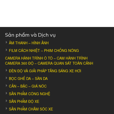
Sản phẩm và Dịch vụ
ÂM THANH – HÌNH ẢNH
FILM CÁCH NHIỆT – PHIM CHỐNG NÓNG
CAMERA HÀNH TRÌNH Ô TÔ – CAM HÀNH TRÌNH
CAMERA 360 ĐỘ – CAMERA QUAN SÁT TOÀN CẢNH
ĐÈN ĐỘ VÀ GIẢI PHÁP TĂNG SÁNG XE HƠI
BỌC GHẾ DA – SÀN DA
CẢN – BẬC – GIÁ NÓC
SẢN PHẨM CÔNG NGHỆ
SẢN PHẨM ĐỘ XE
SẢN PHẨM CHĂM SÓC XE