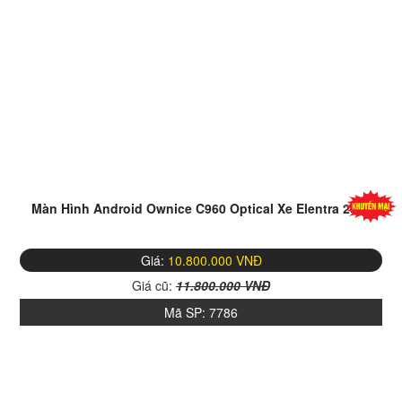
Màn Hình Android Ownice C960 Optical Xe Elentra 2018
Giá:
10.800.000 VNĐ
Giá cũ:
11.800.000 VNĐ
Mã SP:
7786
Hê thống âm thanh:
Màn Hình TEyes CC3 được trang bị chip