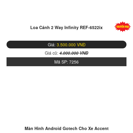
Loa Cánh 2 Way Infinity REF-6522ix
Giá:
3.500.000 VNĐ
Giá cũ:
4.000.000 VNĐ
Mã SP:
7256
Cấu hình cao giúp sản phẩm chạy mượt mà:
Màn Hình TEyes
CC3 được trang bị CPU Octa Core 1.8GHz 64 Bit Unisoc UMS512
2 * Cortex A75 + 6 * Cortex A55 ARM 12NM cho phép màn hình
sử lý đa nhiệm cao
Màn Hình Android Gotech Cho Xe Accent