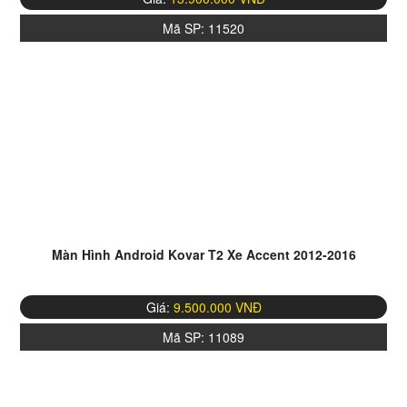
Mã SP:
11520
Chất lượng màn hình:
Trang bị màn hình QLED 2,5D chấm
lượng tử với độ phân giải 1280 x 720 cho chất lượng hình ảnh rõ
nét, không bị chói lóa, được trang bị kính cường lực 2,5D chống
va đập, chống bụi bẩn, chống xước cao
Màn Hình Android Kovar T2 Xe Accent 2012-2016
Giá:
9.500.000 VNĐ
Mã SP:
11089