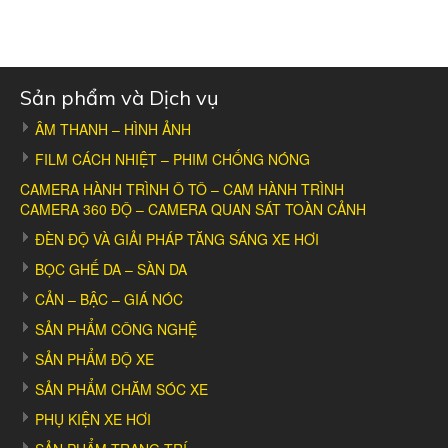
Sản phẩm và Dịch vụ
ÂM THANH – HÌNH ẢNH
FILM CÁCH NHIỆT – PHIM CHỐNG NÓNG
CAMERA HÀNH TRÌNH Ô TÔ – CAM HÀNH TRÌNH
CAMERA 360 ĐỘ – CAMERA QUAN SÁT TOÀN CẢNH
ĐÈN ĐỘ VÀ GIẢI PHÁP TĂNG SÁNG XE HƠI
BỌC GHẾ DA – SÀN DA
CẢN – BẬC – GIÁ NÓC
SẢN PHẨM CÔNG NGHỆ
SẢN PHẨM ĐỘ XE
SẢN PHẨM CHĂM SÓC XE
Âm thanh Bluetooh:
Sử dụng chip Realtek 8761 cho chất lượng
PHỤ KIỆN XE HƠI
âm thanh được phát qua Bluetooh vượt trội hay hơn rất nhiều so