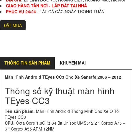
GIAO HÀNG TẬN NƠI - LẮP ĐẶT TẠI NHÀ
PHỤC VỤ 24/24
- TẤT CẢ CÁC NGÀY TRONG TUẦN
ĐẶT MUA
THÔNG TIN SẢN PHẨM
KHUYẾN MẠI
Màn Hình Android TEyes CC3 Cho Xe Santafe 2006 – 2012
Thông số kỹ thuật màn hình
TEyes CC3
Tên sản phẩm:
Màn Hình Android Thông Minh Cho Xe Ô Tô
TEyes CC3
CPU:
Octa Core 1.8GHz 64 Bit Unisoc UMS512 2 * Cortex A75 +
6 * Cortex A55 ARM 12NM