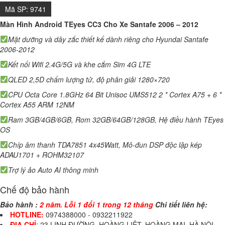
Mã SP:
9741
Màn Hình Android TEyes CC3 Cho Xe Santafe 2006 – 2012
Mặt dưỡng và dây zắc thiết kế dành riêng cho Hyundai Santafe
2006-2012
Kết nối Wifi 2.4G/5G và khe cắm Sim 4G LTE
QLED 2,5D chấm lượng tử, độ phân giải 1280×720
CPU Octa Core 1.8GHz 64 Bit Unisoc UMS512 2 * Cortex A75 + 6 *
Cortex A55 ARM 12NM
Ram 3GB/4GB/6GB, Rom 32GB/64GB/128GB, Hệ điều hành TEyes
OS
Chíp âm thanh TDA7851 4x45Watt, Mô-đun DSP độc lập kép
ADAU1701 + ROHM32107
Trợ lý ảo Auto AI thông minh
Chế độ bảo hành
Bảo hành :
2 năm.
Lỗi 1 đổi 1 trong 12 tháng
Chi tiết liên hệ:
HOTLINE:
0974388000 - 0932211922
ĐỊA CHỈ
: 23 LINH ĐƯỜNG, HOÀNG LIỆT, HOÀNG MAI, HÀ NỘI