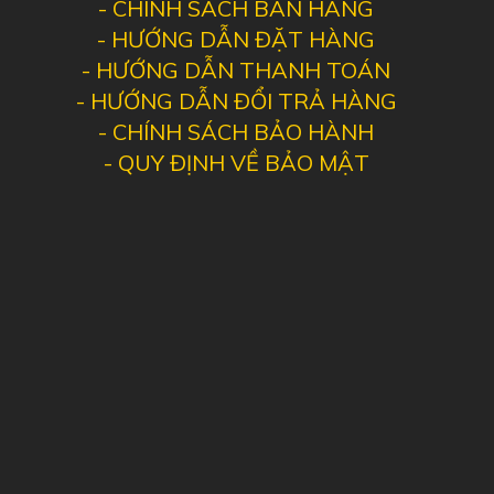
-
CHÍNH SÁCH BÁN HÀNG
-
HƯỚNG DẪN ĐẶT HÀNG
-
HƯỚNG DẪN THANH TOÁN
-
HƯỚNG DẪN ĐỔI TRẢ HÀNG
-
CHÍNH SÁCH BẢO HÀNH
-
QUY ĐỊNH VỀ BẢO MẬT
Kết nối internet:
Có khe cắm sim 4G LTE, kết nối Wifi 2.4G/5G.
Màn hình TEyes CC3 có thể phát Wifi cho những người ngồi trên
xe