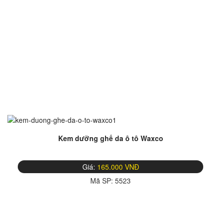
Kem dưỡng ghế da ô tô Waxco
Giá:
165.000 VNĐ
Mã SP:
5523