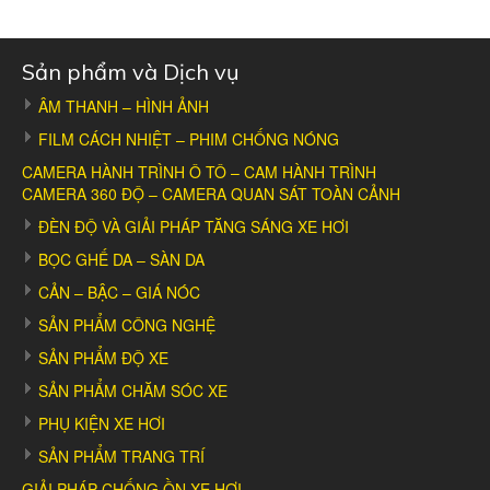
pagination
Sản phẩm và Dịch vụ
ÂM THANH – HÌNH ẢNH
FILM CÁCH NHIỆT – PHIM CHỐNG NÓNG
CAMERA HÀNH TRÌNH Ô TÔ – CAM HÀNH TRÌNH
CAMERA 360 ĐỘ – CAMERA QUAN SÁT TOÀN CẢNH
ĐÈN ĐỘ VÀ GIẢI PHÁP TĂNG SÁNG XE HƠI
BỌC GHẾ DA – SÀN DA
CẢN – BẬC – GIÁ NÓC
SẢN PHẨM CÔNG NGHỆ
SẢN PHẨM ĐỘ XE
SẢN PHẨM CHĂM SÓC XE
PHỤ KIỆN XE HƠI
SẢN PHẨM TRANG TRÍ
GIẢI PHÁP CHỐNG ỒN XE HƠI