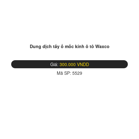
Dung dịch tẩy ố mốc kính ô tô Waxco
Giá:
300.000 VNDD
Mã SP:
5529