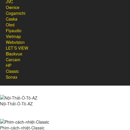
JVC
Ownice
Cogamichi
Caska
Oled
Flyaudio
Vietmap
Webvision
LET’S VIEW
Blackvue
Carcam
HP
Classic
Sonax
Nội-Thất-Ô-Tô-AZ
Phim-cách-nhiệt-Classic