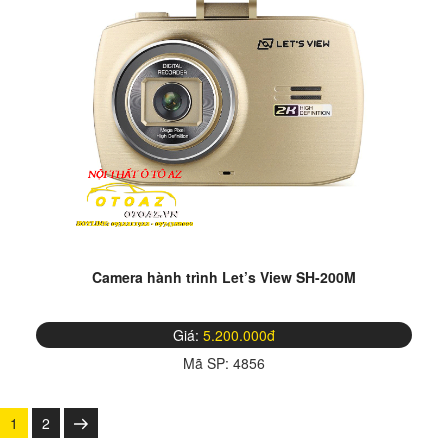
Camera hành trình Let’s View SH-200M
Giá:
5.200.000đ
Mã SP:
4856
Posts
Trang
Trang
Trang
1
2
tiếp