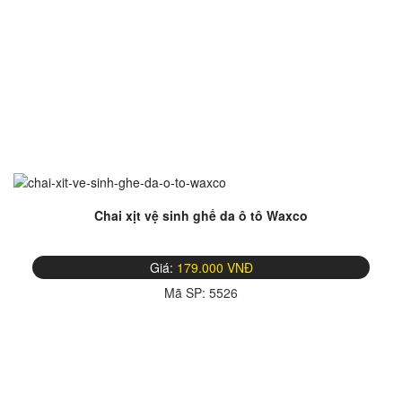
Chai xịt vệ sinh ghế da ô tô Waxco
Giá:
179.000 VNĐ
Mã SP:
5526