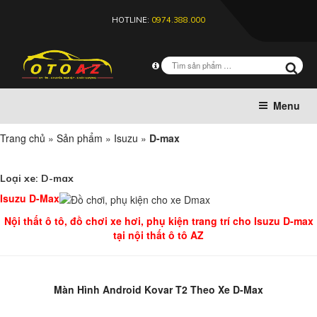
HOTLINE:
0974.388.000
Menu
Trang chủ
»
Sản phẩm
»
Isuzu
»
D-max
Loại xe:
D-max
Isuzu D-Max
Nội thất ô tô, đồ chơi xe hơi, phụ kiện trang trí cho Isuzu D-max
tại nội thất ô tô AZ
Màn Hình Android Kovar T2 Theo Xe D-Max