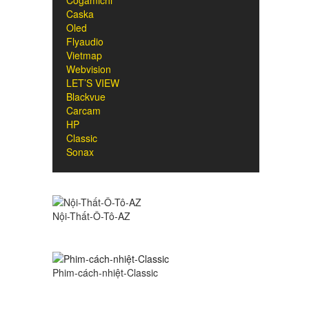
Cogamichi
Caska
Oled
Flyaudio
Vietmap
Webvision
LET’S VIEW
Blackvue
Carcam
HP
Classic
Sonax
Nội-Thất-Ô-Tô-AZ
Phim-cách-nhiệt-Classic