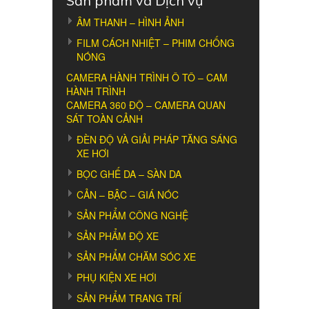
Sản phẩm và Dịch vụ
ÂM THANH – HÌNH ẢNH
FILM CÁCH NHIỆT – PHIM CHỐNG
NÓNG
CAMERA HÀNH TRÌNH Ô TÔ – CAM
HÀNH TRÌNH
CAMERA 360 ĐỘ – CAMERA QUAN
SÁT TOÀN CẢNH
ĐÈN ĐỘ VÀ GIẢI PHÁP TĂNG SÁNG
XE HƠI
BỌC GHẾ DA – SÀN DA
CẢN – BẬC – GIÁ NÓC
SẢN PHẨM CÔNG NGHỆ
SẢN PHẨM ĐỘ XE
SẢN PHẨM CHĂM SÓC XE
PHỤ KIỆN XE HƠI
SẢN PHẨM TRANG TRÍ