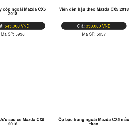
y cốp ngoài Mazda CX5
Viền đèn hậu theo Mazda CX5 2018
2018
iá:
545.000 VNĐ
Giá:
350.000 VNĐ
Mã SP:
5936
Mã SP:
5937
rước sau xe Mazda CX5
Ốp bậc trong ngoài Mazda CX5 mẫu
2018
titan