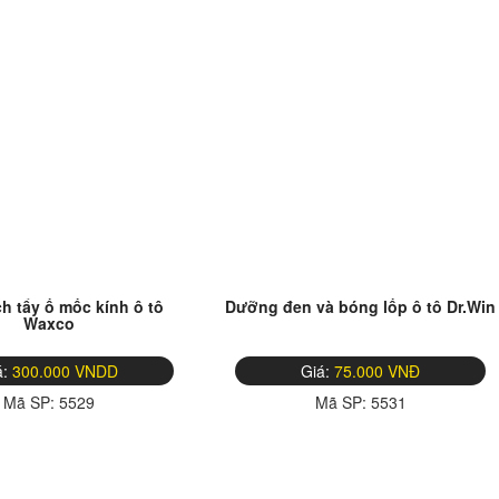
h tẩy ố mốc kính ô tô
Dưỡng đen và bóng lốp ô tô Dr.Win
Waxco
á:
300.000 VNDD
Giá:
75.000 VNĐ
Mã SP:
5529
Mã SP:
5531