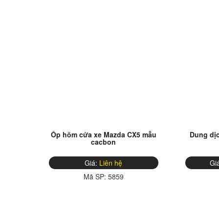
Ốp hõm cửa xe Mazda CX5 mẫu
Dung dịc
cacbon
Giá:
Liên hệ
Gi
Mã SP:
5859