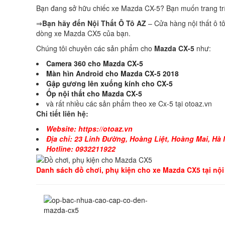
Bạn đang sở hữu chiếc xe Mazda CX-5? Bạn muốn trang tri
⇒
Bạn hãy đến Nội Thất Ô Tô AZ
– Cửa hàng nội thất ô tô
dòng xe Mazda CX5 của bạn.
Chúng tôi chuyên các sản phẩm cho
Mazda CX-5
như:
Camera 360 cho Mazda CX-5
Màn hìn Android cho Mazda CX-5 2018
Gập gương lên xuống kính cho CX-5
Ốp nội thất cho Mazda CX-5
và rất nhiều các sản phẩm theo xe Cx-5 tại otoaz.vn
Chi tiết liên hệ:
Webs
ite: https://
otoaz.vn
Địa chỉ: 23 Linh Đường, Hoàng Liệt, Hoàng Mai, Hà 
Hotline: 0932211922
Danh sách đồ chơi, phụ kiện cho xe Mazda CX5 tại nội 