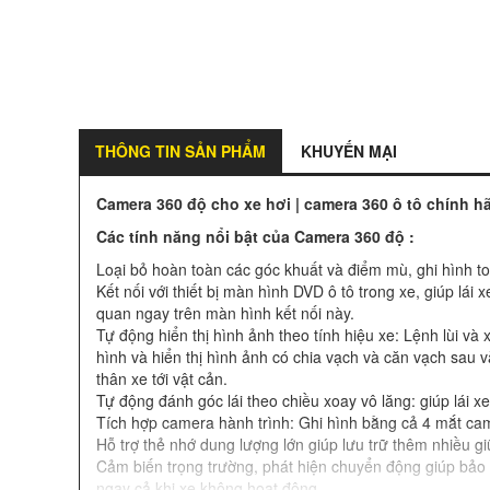
THÔNG TIN SẢN PHẨM
KHUYẾN MẠI
Camera 360 độ cho xe hơi | camera 360 ô tô chính h
Các tính năng nổi bật của Camera 360 độ :
Loại bỏ hoàn toàn các góc khuất và điểm mù, ghi hình t
Kết nối với thiết bị màn hình DVD ô tô trong xe, giúp lá
quan ngay trên màn hình kết nối này.
Tự động hiển thị hình ảnh theo tính hiệu xe: Lệnh lùi và
hình và hiển thị hình ảnh có chia vạch và căn vạch sau 
thân xe tới vật cản.
Tự động đánh góc lái theo chiều xoay vô lăng: giúp lái x
Tích hợp camera hành trình: Ghi hình bằng cả 4 mắt ca
Hỗ trợ thẻ nhớ dung lượng lớn giúp lưu trữ thêm nhiều giữ
Cảm biến trọng trường, phát hiện chuyển động giúp bảo 
ngay cả khi xe không hoạt động.