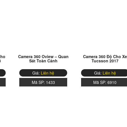
Cho
Camera 360 Oview – Quan
Camera 360 Độ Cho Xe
8
Sát Toàn Cảnh
Tucsson 2017
Giá:
Liên hệ
Giá:
Liên hệ
Mã SP:
1433
Mã SP:
6910