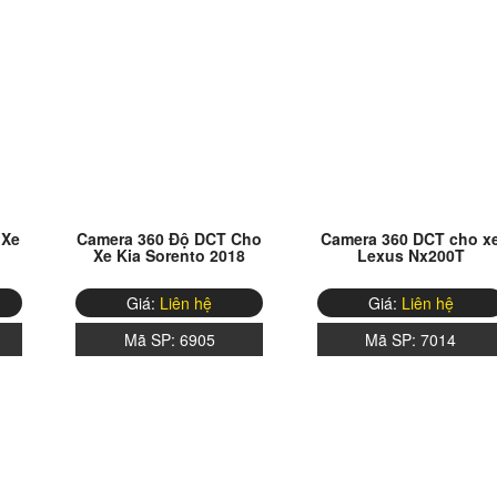
 Xe
Camera 360 Độ DCT Cho
Camera 360 DCT cho x
Xe Kia Sorento 2018
Lexus Nx200T
Giá:
Liên hệ
Giá:
Liên hệ
Mã SP:
6905
Mã SP:
7014