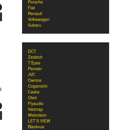
Porsche
Fiat
Renault
Volkswagen
Subaru
DCT
Zestech
T’Eyes
Pioneer
JVC
Ownice
Cogamichi
ô
Caska
Oled
Flyaudio
Vietmap
Webvision
LET’S VIEW
Blackvue