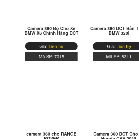
Camera 360 Độ Cho Xe
Camera 360 DCT Bản T
BMW X6 Chính Hãng DCT
BMW 320i
Giá:
Liên hệ
Giá:
Liên hệ
Mã SP:
7015
Mã SP:
8311
camera 360 cho RANGE
Camera 360 DCT Cho
ROVER
Honda CRV 2018