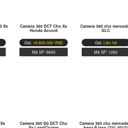
3 Xe
Camera 360 DCT Cho Xe
Camera 360 cho merced
Honda Accord
GLC
Giá:
18.800.000 VNĐ
Giá:
Liên hệ
Mã SP:
8665
Mã SP:
1262
 Xe
Camera 360 Độ DCT Cho
Camera 360 cho mercede
Xe LandCruiser
benz S-lass (221-2012)