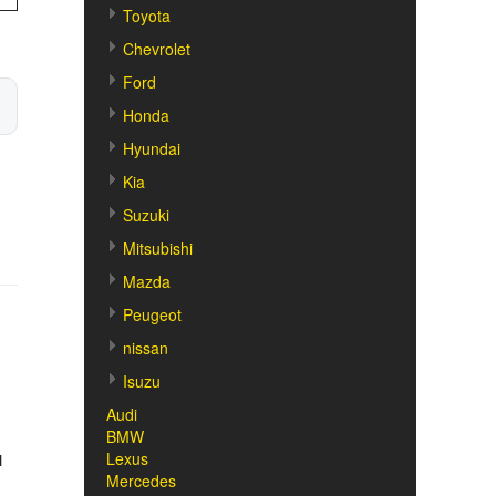
Toyota
Chevrolet
Ford
Honda
Hyundai
Kia
Suzuki
Mitsubishi
Mazda
Peugeot
nissan
Isuzu
Audi
BMW
Lexus
1
Mercedes