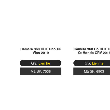
Camera 360 DCT Cho Xe
Camera 360 Độ DCT 
Vios 2019
Xe Honda CRV 201
Giá:
Liên hệ
Giá:
Liên hệ
Mã SP:
7538
Mã SP:
6903