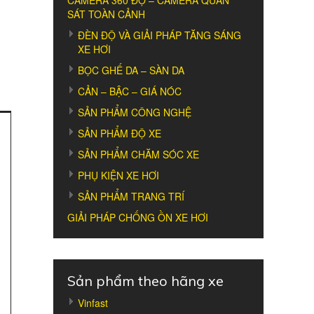
CAMERA 360 ĐỘ – CAMERA QUAN
SÁT TOÀN CẢNH
ĐÈN ĐỘ VÀ GIẢI PHÁP TĂNG SÁNG
XE HƠI
BỌC GHẾ DA – SÀN DA
CẢN – BẬC – GIÁ NÓC
SẢN PHẨM CÔNG NGHỆ
SẢN PHẨM ĐỘ XE
SẢN PHẨM CHĂM SÓC XE
PHỤ KIỆN XE HƠI
SẢN PHẨM TRANG TRÍ
GIẢI PHÁP CHỐNG ỒN XE HƠI
Sản phẩm theo hãng xe
Vinfast