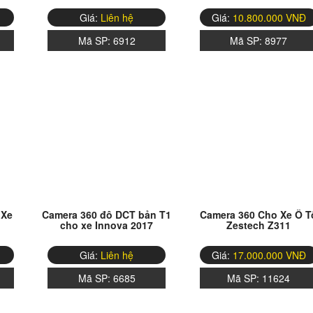
Giá:
Liên hệ
Giá:
10.800.000 VNĐ
Mã SP:
6912
Mã SP:
8977
 Xe
Camera 360 đô DCT bản T1
Camera 360 Cho Xe Ô T
cho xe Innova 2017
Zestech Z311
Giá:
Liên hệ
Giá:
17.000.000 VNĐ
Mã SP:
6685
Mã SP:
11624