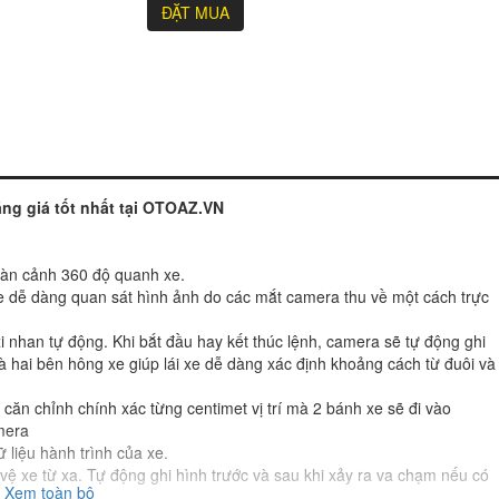
ĐẶT MUA
ãng giá tốt nhất tại OTOAZ.VN
oàn cảnh 360 độ quanh xe.
i xe dễ dàng quan sát hình ảnh do các mắt camera thu về một cách trực
 xi nhan tự động. Khi bắt đầu hay kết thúc lệnh, camera sẽ tự động ghi
và hai bên hông xe giúp lái xe dễ dàng xác định khoảng cách từ đuôi và
e căn chỉnh chính xác từng centimet vị trí mà 2 bánh xe sẽ đi vào
mera
 liệu hành trình của xe.
vệ xe từ xa. Tự động ghi hình trước và sau khi xảy ra va chạm nếu có
Xem toàn bộ