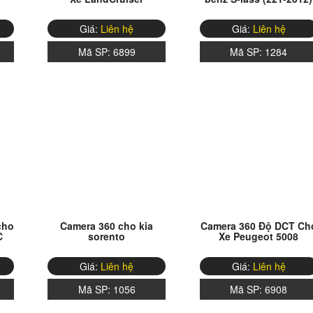
Giá:
Liên hệ
Giá:
Liên hệ
Mã SP:
6899
Mã SP:
1284
cho
Camera 360 cho kia
Camera 360 Độ DCT Ch
C
sorento
Xe Peugeot 5008
Giá:
Liên hệ
Giá:
Liên hệ
Mã SP:
1056
Mã SP:
6908