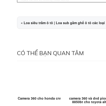
«
Loa siêu trầm ô tô | Loa sub gầm ghế ô tô các loại
CÓ THỂ BẠN QUAN TÂM
Camera 360 cho honda crv
camera 360 và dvd pio
8850bt cho toyota al
2012