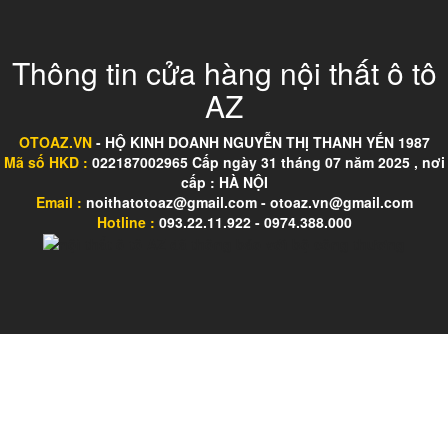
Thông tin cửa hàng nội thất ô tô
AZ
OTOAZ.VN
- HỘ KINH DOANH NGUYỄN THỊ THANH YẾN 1987
Mã số HKD :
022187002965 Cấp ngày 31 tháng 07 năm 2025 , nơi
cấp : HÀ NỘI
Email :
noithatotoaz@gmail.com - otoaz.vn@gmail.com
Hotline :
093.22.11.922 - 0974.388.000