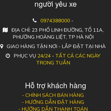
người yêu xe
0974388000
-
ĐỊA CHỈ: 23 PHỐ LINH ĐƯỜNG, TỔ 11A,
PHƯỜNG HOÀNG LIỆT, TP HÀ NỘI
GIAO HÀNG TẬN NƠI - LẮP ĐẶT TẠI NHÀ
PHỤC VỤ
24/24
-
TẤT CẢ CÁC NGÀY
TRONG TUẦN
Hỗ trợ khách hàng
-
CHÍNH SÁCH BÁN HÀNG
-
HƯỚNG DẪN ĐẶT HÀNG
-
HƯỚNG DẪN THANH TOÁN