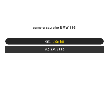
camera sau cho BMW 116l
Giá:
Liên hệ
Mã SP:
1339