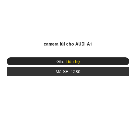
camera lùi cho AUDI A1
Giá:
Liên hệ
Mã SP:
1280