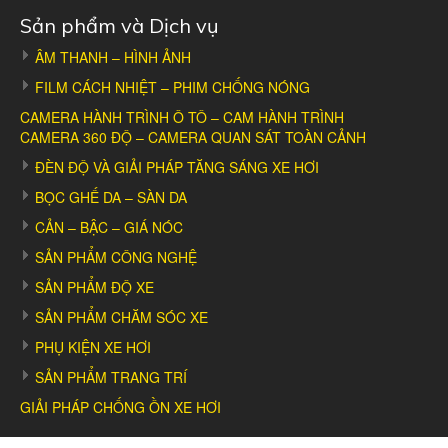
Sản phẩm và Dịch vụ
ÂM THANH – HÌNH ẢNH
FILM CÁCH NHIỆT – PHIM CHỐNG NÓNG
CAMERA HÀNH TRÌNH Ô TÔ – CAM HÀNH TRÌNH
CAMERA 360 ĐỘ – CAMERA QUAN SÁT TOÀN CẢNH
ĐÈN ĐỘ VÀ GIẢI PHÁP TĂNG SÁNG XE HƠI
BỌC GHẾ DA – SÀN DA
CẢN – BẬC – GIÁ NÓC
SẢN PHẨM CÔNG NGHỆ
SẢN PHẨM ĐỘ XE
SẢN PHẨM CHĂM SÓC XE
PHỤ KIỆN XE HƠI
SẢN PHẨM TRANG TRÍ
GIẢI PHÁP CHỐNG ỒN XE HƠI