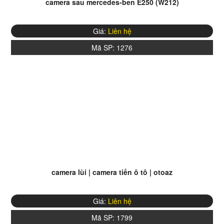
camera sau mercedes-ben E250 (W212)
Giá:
Liên hệ
Mã SP:
1276
camera lùi | camera tiến ô tô | otoaz
Giá:
Liên hệ
Mã SP:
1799