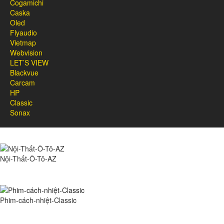
Cogamichi
Caska
Oled
Flyaudio
Vietmap
Webvision
LET’S VIEW
Blackvue
Carcam
HP
Classic
Sonax
Nội-Thất-Ô-Tô-AZ
Phim-cách-nhiệt-Classic