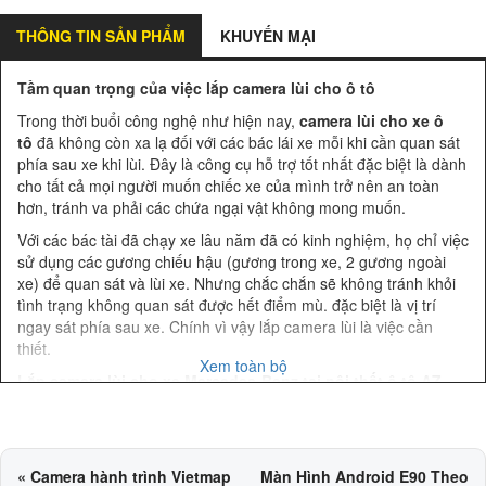
THÔNG TIN SẢN PHẨM
KHUYẾN MẠI
Tầm quan trọng của việc lắp camera lùi cho ô tô
Trong thời buổi công nghệ như hiện nay,
camera lùi cho xe ô
tô
đã không còn xa lạ đối với các bác lái xe mỗi khi cần quan sát
phía sau xe khi lùi. Đây là công cụ hỗ trợ tốt nhất đặc biệt là dành
cho tất cả mọi người muốn chiếc xe của mình trở nên an toàn
hơn, tránh va phải các chứa ngại vật không mong muốn.
Với các bác tài đã chạy xe lâu năm đã có kinh nghiệm, họ chỉ việc
sử dụng các gương chiếu hậu (gương trong xe, 2 gương ngoài
xe) để quan sát và lùi xe. Nhưng chắc chắn sẽ không tránh khỏi
tình trạng không quan sát được hết điểm mù. đặc biệt là vị trí
ngay sát phía sau xe. Chính vì vậy lắp camera lùi là việc cần
thiết.
Xem toàn bộ
Lắp camera lùi cho xe Mercedes-Benz tại nội thất ô tô AZ
Nếu như lắp camera lùi cho các xe thông thường thì gần như các
của hàng nội thất ô tô, các gara ô tô nào cũng có thể làm được.
Nhưng với xe Mercedes thì hoàn toàn khác, chỉ một vài cửa hàng
«
Camera hành trình Vietmap
Màn Hình Android E90 Theo
nội thất ô tô có thể lắp được và Nội Thất Ô Tô AZ là một trong số