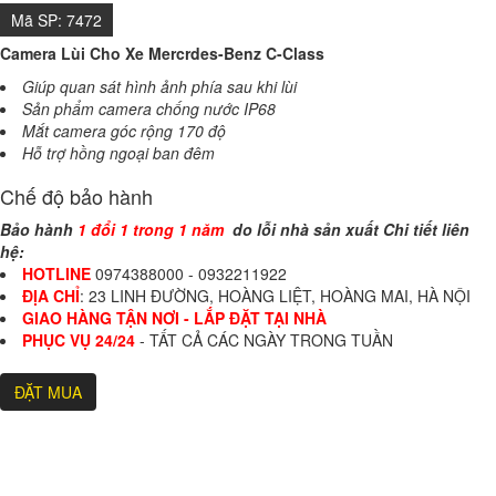
Mã SP:
7472
Camera Lùi Cho Xe Mercrdes-Benz C-Class
Giúp quan sát hình ảnh phía sau khi lùi
Sản phẩm camera chống nước IP68
Mắt camera góc rộng 170 độ
Hỗ trợ hồng ngoại ban đêm
Chế độ bảo hành
Bảo hành
1 đổi 1 trong 1 năm
do lỗi nhà sản xuất
Chi tiết liên
hệ:
HOTLINE
0974388000 - 0932211922
ĐỊA CHỈ
: 23 LINH ĐƯỜNG, HOÀNG LIỆT, HOÀNG MAI, HÀ NỘI
GIAO HÀNG TẬN NƠI - LẮP ĐẶT TẠI NHÀ
PHỤC VỤ 24/24
- TẤT CẢ CÁC NGÀY TRONG TUẦN
ĐẶT MUA